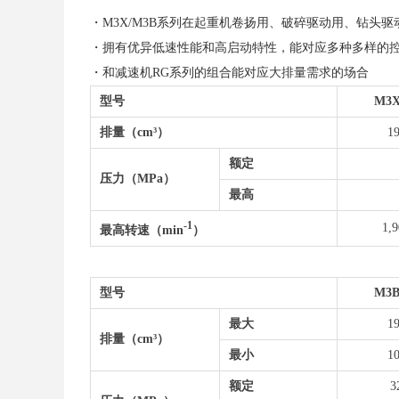
・M3X/M3B系列在起重机卷扬用、破碎驱动用、钻
・拥有优异低速性能和高启动特性，能对应多种多样的
・和减速机RG系列的组合能对应大排量需求的场合
型号
M3X
排量（cm³）
1
额定
压力（MPa）
最高
-1
1,
最高转速（min
）
型号
M3B
最大
1
排量（cm³）
最小
1
额定
3