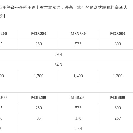
头驱动用等多种多样用途上有丰富实绩，是高可靠性的斜盘式轴向柱塞马达
控制
200
M3X280
M3X530
M3X800
95
280
533
800
29.4
34.3
900
1,700
1,400
1,200
200
M3B280
M3B530
M3B800
95
280
533
800
06
93
178
267
2
29.4