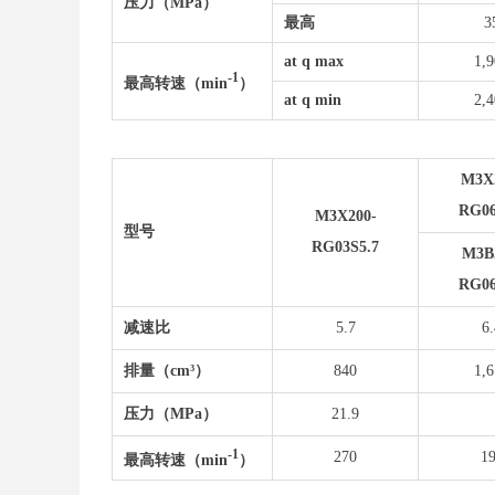
压力（MPa）
最高
3
at q max
1,
-1
最高转速
（min
）
at q min
2,
M3X
RG06
M3X200-
型号
RG03S5.7
M3B
RG06
减速比
5.7
6.
排量（cm³）
840
1,
压
力（MPa）
21.9
-1
270
1
最高转速
（min
）