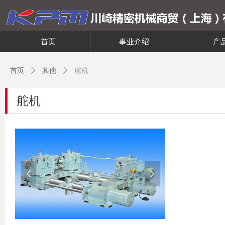
首页
事业介绍
产
首页
ꄲ
其他
ꄲ
舵机
舵机
넳
넲