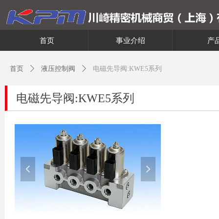
首页
事业介绍
产
首页
ꄲ
液压控制阀
ꄲ
电磁先导阀:KWE5系列
电磁先导阀:KWE5系列
넳
넲