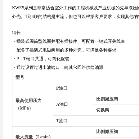
KWE5系列是非常适合室外工作的工程机械及产业机械的
先导液压
外壳。1到4联的结构是主流，但也可以根据客户要求，实现其他的
特长
・
插装式圆筒型线圈并配有插接件、可配置一键式开关线束
・
配备了插装式电磁阀用的多种外壳，可满足各种要求
・
P，T端口共通，可简化配管
・
通过设置过进出油端口，向其它回路供给油源
型号
P油口
比例减压阀
最高使用压力
A油口
（MPa）
切换阀
T油口
比例减压阀
最大流量（L/min）