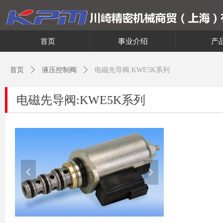
首页
事业介绍
产
首页
ꄲ
液压控制阀
ꄲ
电磁先导阀:KWE5K系列
电磁先导阀:KWE5K系列
넳
넲