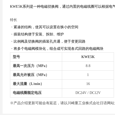
KWE5K系列是一种电磁切换阀，通过内置的电磁线圈可以根据电
特长
・
紧凑的结构，使其可以设置在狭小的空间
・
插装结构便于安装、拆卸、维护
・
比例阀及切换阀的插装孔共通，便于变更回路
・
将多个电磁阀模块化，组合成可实现各式回路的电磁阀块
型号
KWE5K
最高一次压力（MPa）
8.8
最高允许被压（MPa）
1
最大流量（L/min）
16
电磁线圈额定电压
DC24V / DC12V
※产品介绍更新可能会有延迟，请以川崎重工业株式会社日语网站